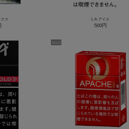
ックス
L.A.アイス
円
500円
SOLD