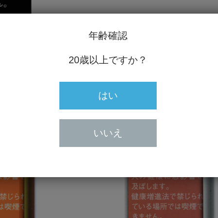
ールド
アパッチ・レッド
年齢確認
円
480円
20歳以上ですか？
はい
いいえ