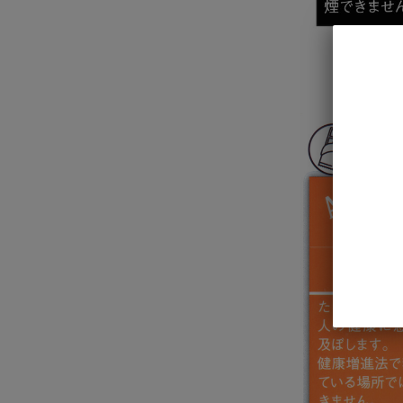
L.A.ボ
350