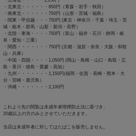
・北東北・・・・・・850円（青森・岩手・秋田）
・南東北・・・・・・750円（山形・宮城・福島）
・関東・甲信越・・・750円 (東京・神奈川・千葉・埼玉・茨
城・栃木・群馬・山梨・新潟・長野）
・北陸・東海・・・・750円（富山・福井・石川・静岡・岐
阜・愛知・三重）
・関西・・・・・・・750円 (京都・滋賀・奈良・大阪・和歌
山・兵庫）
・中国・四国・・・・1,050円 (岡山・島根・山口・鳥取・広
島・香川・徳島・愛媛・高知）
・九州・・・・・・・1,150円(福岡・佐賀・長崎・熊本・大
分・宮崎・鹿児島）
・沖縄・・・・・・・2,100円
これより先の閲覧は未成年者喫煙防止法に基づき、
20歳以上の方のみとさせていただきます。
当店は未成年者に対してはたばこを販売しません。