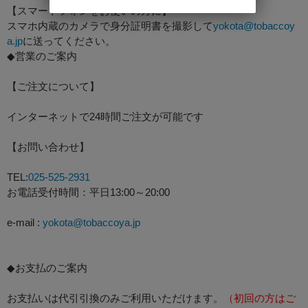
【スマートフォンをお使いの方に】
スマホ内蔵のカメラで身分証明書を撮影して
yokota@tobaccoy
a.jp
に送ってください。
◆営業のご案内
【ご注文について】
インターネットで24時間ご注文が可能です
【お問い合わせ】
TEL:
025-525-2931
お電話受付時間：平日13:00～20:00
e-mail :
yokota@tobaccoya.jp
◆お支払のご案内
お支払いは代引引換のみご利用いただけます。
（初回の方はご