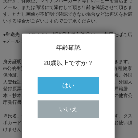
免許所、保険証、マイナンバーカード等）のコピーを当店まで
メール、または郵送にて添付して頂き年齢を確認させて頂きま
す。ただし画像が不鮮明で確認できない場合などは再送をお願
いする場合がございますのでご了承ください。
●郵送先：〒943-0831 新潟県上越市仲町3-1-5 横田たばこ店
●メール：
yokota@tobaccoya.jp
年齢確認
身分証明書確認後にご注文頂いた商品を発送させて頂きます。
20歳以上ですか？
※公的生類とは、運転免許証、マイナンバーカード、各種健康
保険証、国民年金手帳、身体障害者手帳等各種福祉手帳、外国
人登録証明書、住民基本台帳カード、印鑑登録証明書、外国人
はい
登録原票の写し、外国人登録原票の記載事項証明書、戸籍謄
本・抄本、住民票の写し・住民票記載事項証明書、その他官公
庁発行書類等
いいえ
※氏名、住所及び生年月日の記載があるものに限ります。タス
ポカードは公的書類となりませんので、成人確認にはお使い頂
けません。