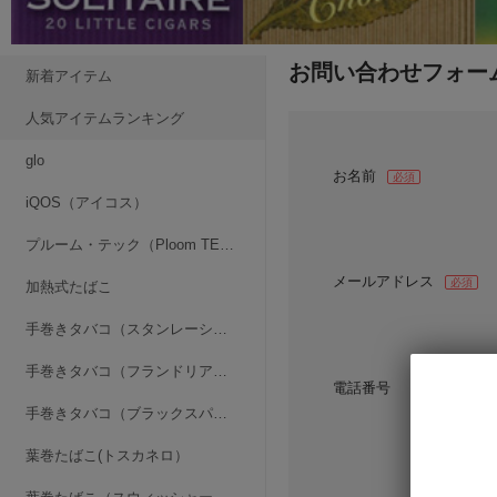
お問い合わせフォー
新着アイテム
人気アイテムランキング
glo
お名前
必須
iQOS（アイコス）
プルーム・テック（Ploom TECH）
メールアドレス
必須
加熱式たばこ
手巻きタバコ（スタンレーシリーズ）
手巻きタバコ（フランドリア・シリーズ）
電話番号
手巻きタバコ（ブラックスパイダーシリーズ）
葉巻たばこ(トスカネロ）