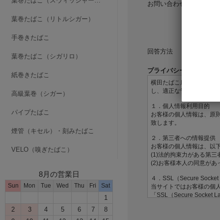
葉巻たばこ（スウィッシャースイート）
お問い合わせ内容
必須
葉巻たばこ（リトルシガー）
手巻きたばこ
回答方法
葉巻たばこ（シガリロ）
プライバシーポリシーを
紙巻きたばこ
高級葉巻（シガー）
パイプたばこ
煙管（キセル）・刻みたばこ
VELO（嗅ぎたばこ）
8月の営業日
Sun
Mon
Tue
Wed
Thu
Fri
Sat
1
2
3
4
5
6
7
8