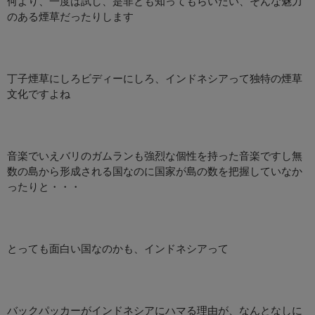
何より、一度は試し、是非とも知ってもらいたい、そんな魅力
のある煙草だったりします
丁子煙草にしろビディーにしろ、インドネシアって独特の煙草
文化ですよね
音楽でいえバリのガムランも強烈な個性を持った音楽ですし無
数の島から形成される国なのに国家が島の数を把握していなか
ったりと・・・
とっても面白い国なのかも、インドネシアって
バックパッカーがインドネシアにハマる理由が、なんとなしに