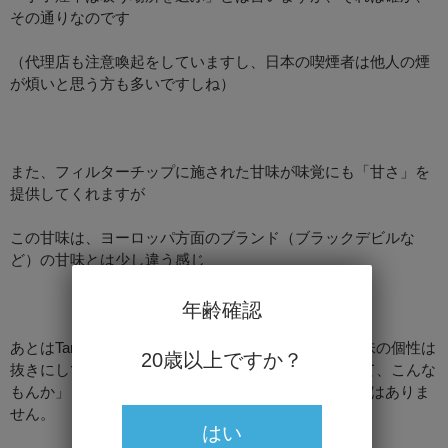
その通りなのです
（代理店も注意喚起をしていますし、日本の喫煙者は他人の煙
が煩いと思う方も多いですしね）
また、フィルターチップに施された甘味が味覚にも「甘さ」を
提供してくれますが
この甘味は、ヨーロッパ方面のブランド（ブラックデビルな
ど）の甘味とは少し違う感じ
年齢確認
あとはTar33㎎というスペックですが、丁子煙草は喫味の個性は
20歳以上ですか？
抜きにして意外にも吸いやすく喫煙中は「Tar33㎎って、こんな
もんか」という程度で、あまり怖気づくようなものではありま
せん。
はい