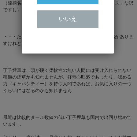
（銘柄名の通り、丁子煙草はTar33㎎で「マイルドクラス」な訳
ですし）
いいえ
・・・ただ、喫煙後には、しっかりとTar33㎎の充足感がありま
すけれど
丁子煙草は、頭が硬く柔軟性の無い人間には受け入れられない
種類の煙草かも知れませんが、好奇心旺盛であったり、認める
力（キャパシティー）を持つ人間であれば、お気に入りの一つ
くらいにはなるのかも知れません
最近は比較的タール数値の低い丁子煙草も国内で出回り始めて
いますし