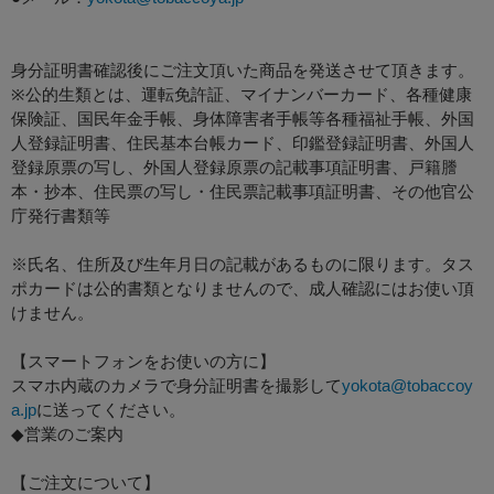
身分証明書確認後にご注文頂いた商品を発送させて頂きます。
※公的生類とは、運転免許証、マイナンバーカード、各種健康
保険証、国民年金手帳、身体障害者手帳等各種福祉手帳、外国
人登録証明書、住民基本台帳カード、印鑑登録証明書、外国人
登録原票の写し、外国人登録原票の記載事項証明書、戸籍謄
本・抄本、住民票の写し・住民票記載事項証明書、その他官公
庁発行書類等
※氏名、住所及び生年月日の記載があるものに限ります。タス
ポカードは公的書類となりませんので、成人確認にはお使い頂
けません。
【スマートフォンをお使いの方に】
スマホ内蔵のカメラで身分証明書を撮影して
yokota@tobaccoy
a.jp
に送ってください。
◆営業のご案内
【ご注文について】