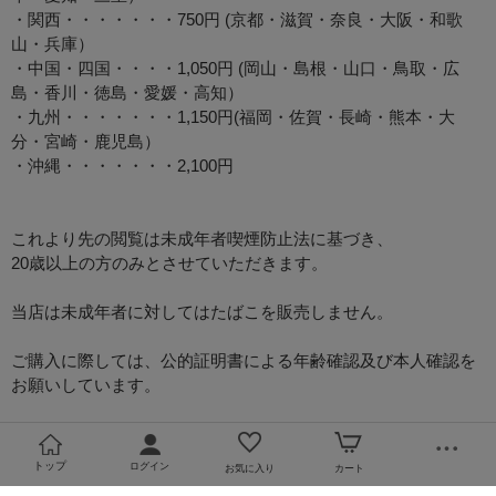
・関西・・・・・・・750円 (京都・滋賀・奈良・大阪・和歌
山・兵庫）
・中国・四国・・・・1,050円 (岡山・島根・山口・鳥取・広
島・香川・徳島・愛媛・高知）
・九州・・・・・・・1,150円(福岡・佐賀・長崎・熊本・大
分・宮崎・鹿児島）
・沖縄・・・・・・・2,100円
これより先の閲覧は未成年者喫煙防止法に基づき、
20歳以上の方のみとさせていただきます。
当店は未成年者に対してはたばこを販売しません。
ご購入に際しては、公的証明書による年齢確認及び本人確認を
お願いしています。
トップ
ログイン
お気に入り
カート