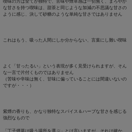
喫味の方は全てが独特で、苦味や煙草感は一切無く、まろやか
な甘さを持つ喫味は、甜茶と同じような加減の不思議な甘さの
ように感じ、決して砂糖のような単純な甘さではありません
これはもう、吸った人間にしか分からない、言葉にし難い喫味
よく「甘ったるい」という表現が多く見受けられますが、そん
な一言で片付くものではありません
（苦味や辛味は無く、甘味に偏っていることには間違いないの
ですが・・・）
紫煙の香りも、かなり独特なスパイス＆ハーブな甘さを感じる
強烈なもので
「丁子煙草は吸う場所を選ぶ」とは言いますが、それは確か、