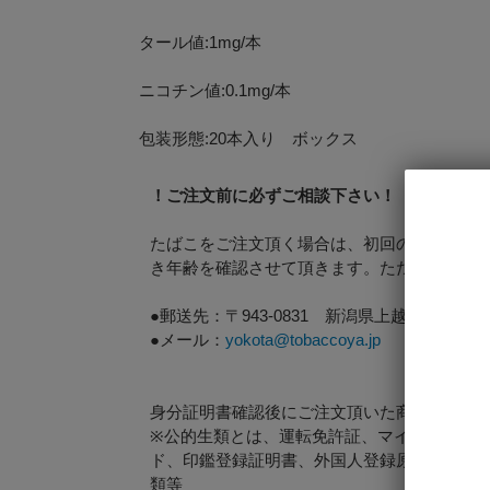
タール値:1mg/本
ニコチン値:0.1mg/本
包装形態:20本入り ボックス
！ご注文前に必ずご相談下さい！ ・・・未
たばこをご注文頂く場合は、初回のみ事前に
き年齢を確認させて頂きます。ただし画像が
●郵送先：〒943-0831 新潟県上越市仲町3-
●メール：
yokota@tobaccoya.jp
身分証明書確認後にご注文頂いた商品を発送
※公的生類とは、運転免許証、マイナンバー
ド、印鑑登録証明書、外国人登録原票の写し
類等