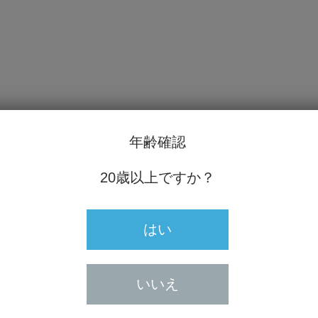
成年者の喫煙は法律で禁止されています
年齢確認
身分証明書（運転免許所、保険証、マイナンバーカード等）のコピ
不鮮明で確認できない場合などは再送をお願いする場合がございま
20歳以上ですか？
1-5 横田たばこ店
はい
させて頂きます。
いいえ
カード、各種健康保険証、国民年金手帳、身体障害者手帳等各種福
、外国人登録原票の記載事項証明書、戸籍謄本・抄本、住民票の写