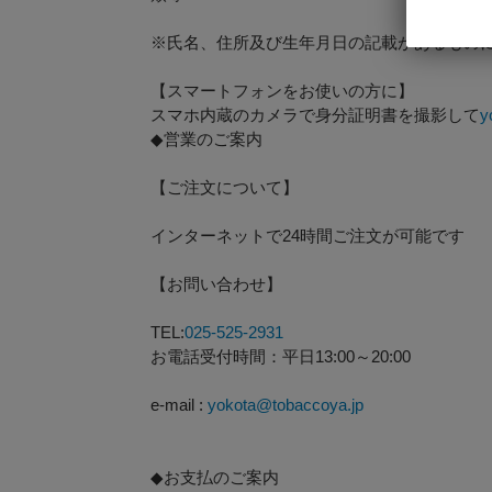
※氏名、住所及び生年月日の記載があるもの
【スマートフォンをお使いの方に】
スマホ内蔵のカメラで身分証明書を撮影して
y
◆営業のご案内
【ご注文について】
インターネットで24時間ご注文が可能です
【お問い合わせ】
TEL:
025-525-2931
お電話受付時間：平日13:00～20:00
e-mail :
yokota@tobaccoya.jp
◆お支払のご案内