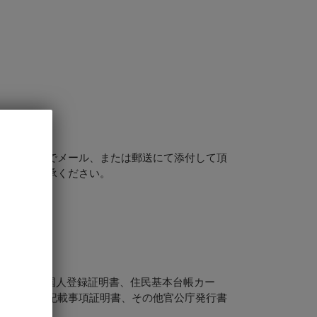
ーを当店までメール、または郵送にて添付して頂
すのでご了承ください。
祉手帳、外国人登録証明書、住民基本台帳カー
し・住民票記載事項証明書、その他官公庁発行書