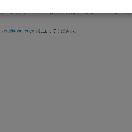
に限ります。タスポカードは公的書類となりませんので、成人確認
okota@tobaccoya.jp
に送ってください。